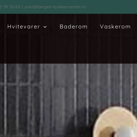
5 39 50 60
|
post@bergen-kjokkensenter.no
Hvitevarer
Baderom
Vaskerom