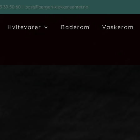
5 39 50 60
|
post@bergen-kjokkensenter.no
Hvitevarer
Baderom
Vaskerom