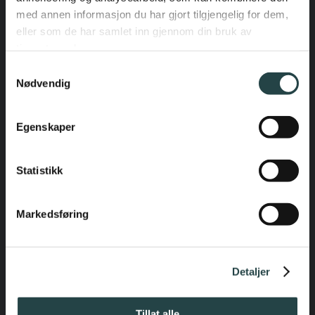
med annen informasjon du har gjort tilgjengelig for dem,
eller som de har samlet inn gjennom din bruk av
Benkeplater
tjenestene deres.
Samtykkevalg
Nødvendig
Benkeplater
Egenskaper
Statistikk
Markedsføring
Hvitevarer fra Miele
Detaljer
Hvitevarer fra Miele
Tillat alle