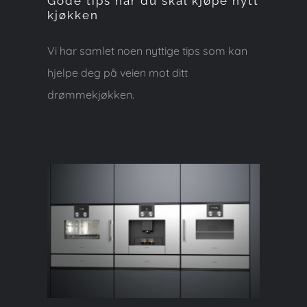
Gode tips når du skal kjøpe nytt
kjøkken
Vi har samlet noen nyttige tips som kan
hjelpe deg på veien mot ditt
drømmekjøkken.
Kvalitets hvitevarer
selges til ekstra lave
priser