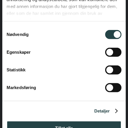
med annen informasjon du har gjort tilgjengelig for dem,
eller som de har samlet inn gjennom din bruk av
Benkeplater
tjenestene deres.
Samtykkevalg
Nødvendig
Benkeplater
Egenskaper
Statistikk
Markedsføring
Hvitevarer fra Miele
Detaljer