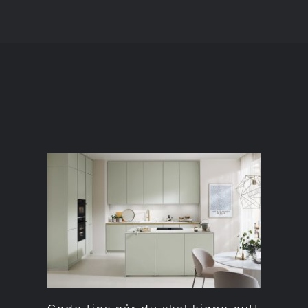
Gode tips når du skal
kjøpe nytt kjøkken