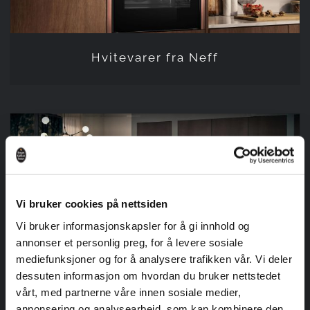
Hvitevarer fra Neff
Hvitevarer fra Siemens
Vi bruker cookies på nettsiden
Vi bruker informasjonskapsler for å gi innhold og
annonser et personlig preg, for å levere sosiale
Hvitevarer fra Siemens
mediefunksjoner og for å analysere trafikken vår. Vi deler
dessuten informasjon om hvordan du bruker nettstedet
vårt, med partnerne våre innen sosiale medier,
annonsering og analysearbeid, som kan kombinere den