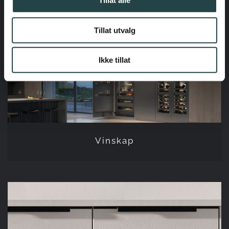
Tillat alle
Hvitevarer fra Miele
Tillat utvalg
Ikke tillat
Vinskap
Vinskap
Kjøkkenhåndtak