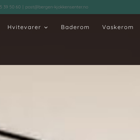
5 39 50 60
|
post@bergen-kjokkensenter.no
Hvitevarer
Baderom
Vaskerom