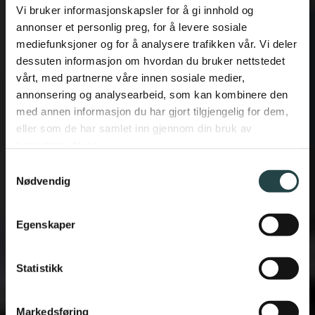
Vi bruker informasjonskapsler for å gi innhold og
annonser et personlig preg, for å levere sosiale
mediefunksjoner og for å analysere trafikken vår. Vi deler
dessuten informasjon om hvordan du bruker nettstedet
vårt, med partnerne våre innen sosiale medier,
annonsering og analysearbeid, som kan kombinere den
med annen informasjon du har gjort tilgjengelig for dem,
eller som de har samlet inn gjennom din bruk av
tjenestene deres.
Samtykkevalg
Nødvendig
Egenskaper
Garderobe
Statistikk
Markedsføring