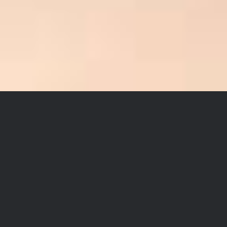
Skyvedører Trend
til garderobeskap
og walk-in closet
Skyvedører til garderobeskap og walk-in
closet hvor rammen er større og hvor