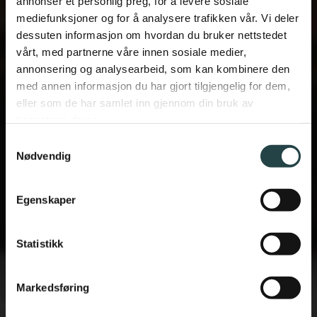
annonser et personlig preg, for å levere sosiale
mediefunksjoner og for å analysere trafikken vår. Vi deler
dessuten informasjon om hvordan du bruker nettstedet
vårt, med partnerne våre innen sosiale medier,
annonsering og analysearbeid, som kan kombinere den
med annen informasjon du har gjort tilgjengelig for dem,
eller som de har samlet inn gjennom din bruk av
tjenestene deres.
Samtykkevalg
Nødvendig
Norges BESTE PRISER PÅ BORA
Egenskaper
BENKEVENTILATORER FREM TIL
15.07.26 - VI LEVERER BORA
OVER HELE LANDET
Statistikk
BESTE PRIS OG
Markedsføring