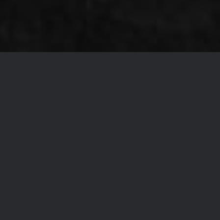
BORA QVAC
BORA QVAC – SMART
VAKUMERING SPARER
VERDEN FOR MATSVINN
– OG FORBRUKER FOR
PENGER